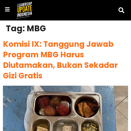
Tag:
MBG
Komisi IX: Tanggung Jawab
Program MBG Harus
Diutamakan, Bukan Sekadar
Gizi Gratis