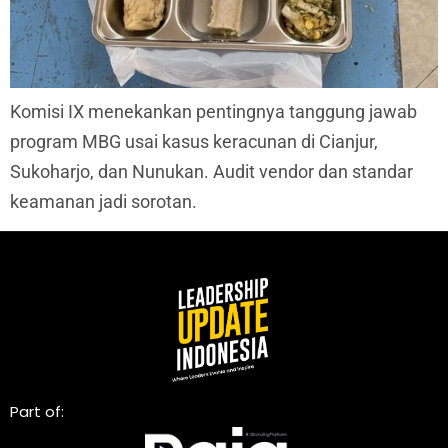
Komisi IX menekankan pentingnya tanggung jawab
program MBG usai kasus keracunan di Cianjur,
Sukoharjo, dan Nunukan. Audit vendor dan standar
keamanan jadi sorotan.
Part of: