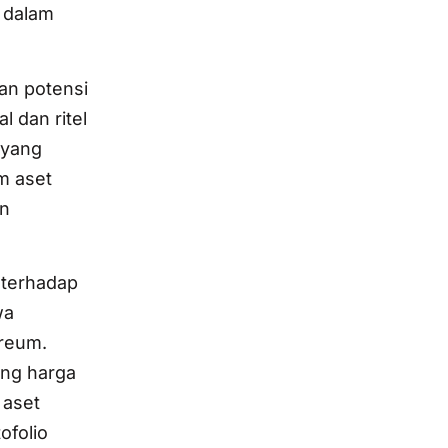
i dalam
kan potensi
l dan ritel
 yang
m aset
an
 terhadap
wa
ereum.
ng harga
 aset
ofolio