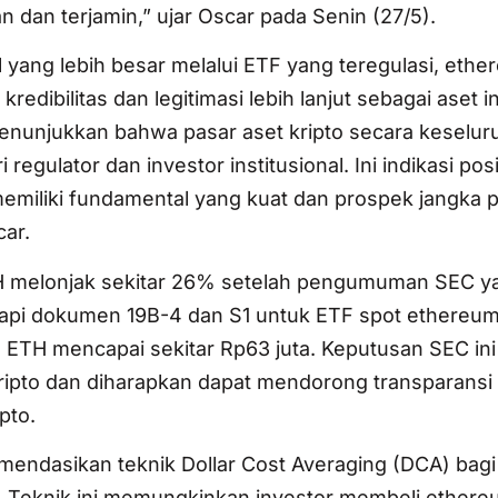
dan terjamin,” ujar Oscar pada Senin (27/5).
 yang lebih besar melalui ETF yang teregulasi, ethe
dibilitas dan legitimasi lebih lanjut sebagai aset i
nunjukkan bahwa pasar aset kripto secara keselur
egulator dan investor institusional. Ini indikasi pos
 memiliki fundamental yang kuat dan prospek jangka 
ar.
TH melonjak sekitar 26% setelah pengumuman SEC y
api dokumen 19B-4 dan S1 untuk ETF spot ethereum
 ETH mencapai sekitar Rp63 juta. Keputusan SEC ini
kripto dan diharapkan dapat mendorong transparansi 
pto.
ndasikan teknik Dollar Cost Averaging (DCA) bagi 
r. Teknik ini memungkinkan investor membeli ethere