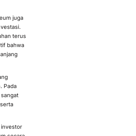
reum juga
nvestasi.
uhan terus
itif bahwa
panjang
ang
. Pada
 sangat
serta
investor
um secara