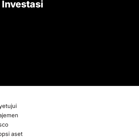
 Investasi
etujui
najemen
esco
opsi aset