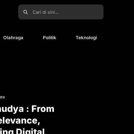
Olahraga
Politik
Teknologi
ate
mudya : From
elevance,
ing Digital