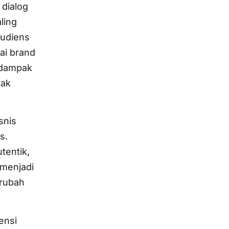
 dialog
ling
audiens
ai brand
n dampak
yak
snis
s.
tentik,
—menjadi
erubah
ensi