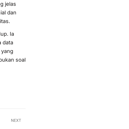
g jelas
ial dan
tas.
up. Ia
a data
d yang
 bukan soal
NEXT