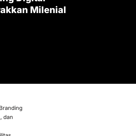
akkan Milenial
 Branding
, dan
itas,