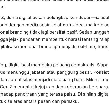
nd.
n Z, dunia digital bukan pelengkap kehidupan—ia ada
uh dengan media sosial, platform video, marketplac
nal branding tidak lagi bersifat pasif. Setiap ungga
hingga jejak pencarian membentuk narasi tentang “si
gitalisasi membuat branding menjadi real-time, tran
ng, digitalisasi membuka peluang demokratis. Siapa
us menunggu jabatan atau panggung besar. Konsist
 dan autentisitas menjadi mata uang baru. Milenial m
 Gen Z menuntut kejujuran dan keberanian bersuara.
ap pencitraan yang terasa palsu. Di sinilah digital
k selaras antara pesan dan perilaku.