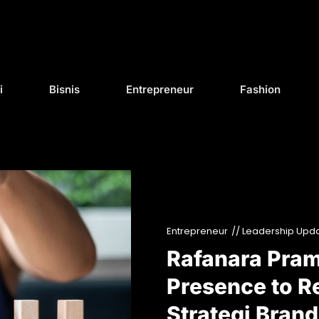
i
Bisnis
Entrepreneur
Fashion
Entrepreneur
// Leadership Upd
Rafanara Pra
Presence to R
Strategi Brand