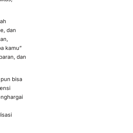
lah
e, dan
han,
apa kamu”
sparan, dan
 pun bisa
ensi
enghargai
isasi