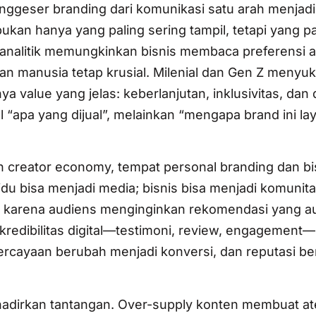
 menggeser branding dari komunikasi satu arah menjadi
kan hanya yang paling sering tampil, tetapi yang pa
n analitik memungkinkan bisnis membaca preferensi 
n manusia tetap krusial. Milenial dan Gen Z menyuk
ya value yang jelas: keberlanjutan, inklusivitas, da
al “apa yang dijual”, melainkan “mengapa brand ini la
an creator economy, tempat personal branding dan bi
idu bisa menjadi media; bisnis bisa menjadi komunita
al, karena audiens menginginkan rekomendasi yang au
h kredibilitas digital—testimoni, review, engagement
ercayaan berubah menjadi konversi, dan reputasi b
ghadirkan tantangan. Over-supply konten membuat at