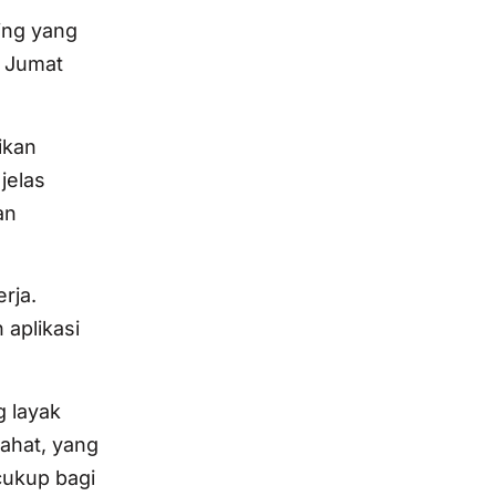
ing yang
a Jumat
ikan
jelas
an
rja.
 aplikasi
g layak
rahat, yang
cukup bagi