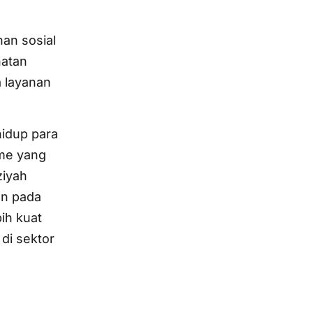
an sosial
hatan
a layanan
hidup para
sme yang
ziyah
an pada
ih kuat
di sektor