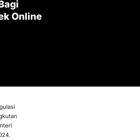
Bagi
ek Online
ulasi
ngkutan
nteri
024.