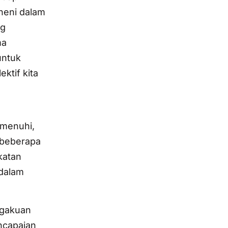
rneni dalam
ng
ma
untuk
ktif kita
emenuhi,
 beberapa
katan
 dalam
ngakuan
ncapaian