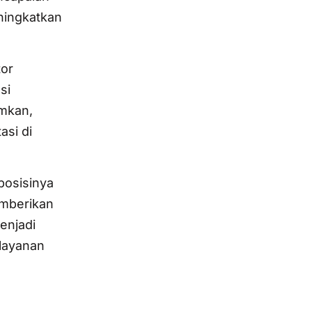
eningkatkan
tor
si
umkan,
si di
posisinya
emberikan
enjadi
elayanan