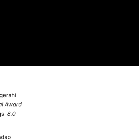
gerahi
al Award
gsi
8.0
adap