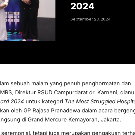
2024
September 23, 2024
lam sebuah malam yang penuh penghormatan dan
MMRS, Direktur RSUD Campurdarat dr. Karneni, dianu
ward 2024
untuk kategori
The Most Struggled Hospit
ahkan oleh GP Rajasa Pranadewa dalam acara bergen
angsung di Grand Mercure Kemayoran, Jakarta.
r seremonial, tetapi juga merupakan pengakuan terh