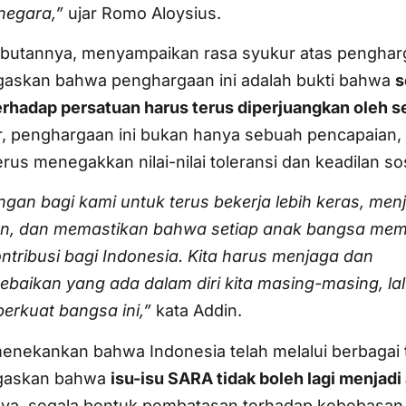
negara,”
ujar Romo Aloysius.
mbutannya, menyampaikan rasa syukur atas penghar
gaskan bahwa penghargaan ini adalah bukti bahwa
s
hadap persatuan harus terus diperjuangkan oleh s
, penghargaan ini bukan hanya sebuah pencapaian, t
us menegakkan nilai-nilai toleransi dan keadilan sos
gan bagi kami untuk terus bekerja lebih keras, menj
n, dan memastikan bahwa setiap anak bangsa memil
tribusi bagi Indonesia. Kita harus menjaga dan
kebaikan yang ada dalam diri kita masing-masing, la
rkuat bangsa ini,”
kata Addin.
enekankan bahwa Indonesia telah melalui berbagai
egaskan bahwa
isu-isu SARA tidak boleh lagi menjadi 
ya, segala bentuk pembatasan terhadap kebebasan