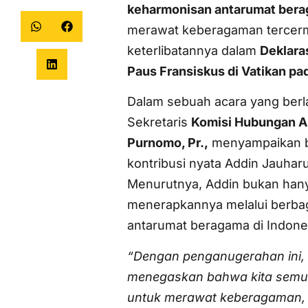
keharmonisan antarumat ber
merawat keberagaman tercermi
keterlibatannya dalam
Deklaras
Paus Fransiskus di Vatikan pa
Dalam sebuah acara yang ber
Sekretaris
Komisi Hubungan A
Purnomo, Pr.,
menyampaikan b
kontribusi nyata Addin Jauha
Menurutnya, Addin bukan hany
menerapkannya melalui berbag
antarumat beragama di Indone
“Dengan penganugerahan ini, 
menegaskan bahwa kita semua 
untuk merawat keberagaman,