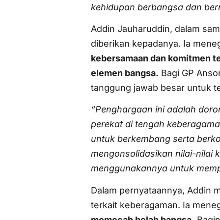
kehidupan berbangsa dan ber
Addin Jauharuddin, dalam sa
diberikan kepadanya. Ia mene
kebersamaan dan komitmen ter
elemen bangsa.
Bagi GP Ansor
tanggung jawab besar untuk ter
“Penghargaan ini adalah doron
perekat di tengah keberagama
untuk berkembang serta berkon
mengonsolidasikan nilai-nilai 
menggunakannya untuk mempe
Dalam pernyataannya, Addin m
terkait keberagaman. Ia men
memecah belah bangsa.
Bagin