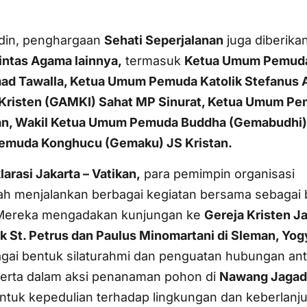
ddin, penghargaan
Sehati Seperjalanan
juga diberika
ntas Agama lainnya,
termasuk
Ketua Umum Pemud
d Tawalla, Ketua Umum Pemuda Katolik Stefanus 
risten (GAMKI) Sahat MP Sinurat, Ketua Umum P
wan, Wakil Ketua Umum Pemuda Buddha (Gemabudhi)
emuda Konghucu (Gemaku) JS Kristan.
larasi Jakarta – Vatikan,
para pemimpin organisasi
lah menjalankan berbagai kegiatan bersama sebagai 
t. Mereka mengadakan kunjungan ke
Gereja Kristen J
k St. Petrus dan Paulus Minomartani di Sleman, Yog
gai bentuk silaturahmi dan penguatan hubungan an
serta dalam aksi penanaman pohon di
Nawang Jagad
ntuk kepedulian terhadap lingkungan dan keberlanj