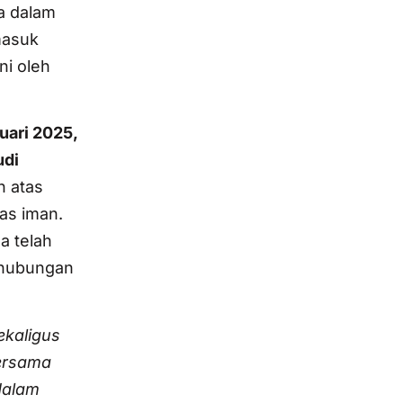
ya dalam
masuk
ni oleh
uari 2025,
udi
 atas
as iman.
a telah
 hubungan
ekaligus
bersama
dalam