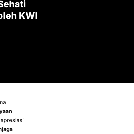
Sehati
oleh KWI
ma
ayaan
apresiasi
njaga