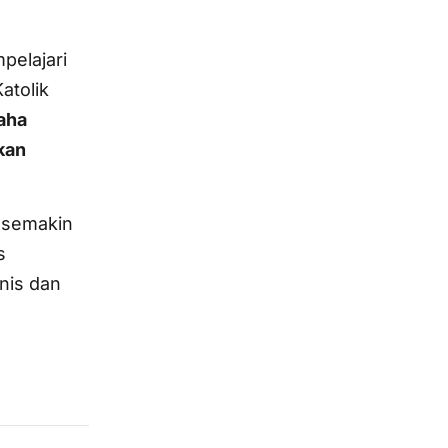
elajari
atolik
aha
kan
 semakin
s
nis dan