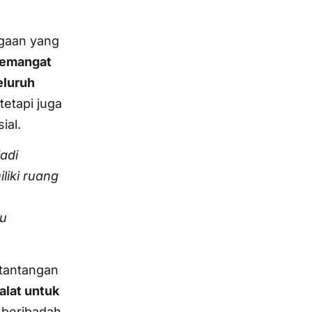
gaan yang
emangat
eluruh
etapi juga
ial.
adi
iki ruang
lu
 tantangan
alat untuk
 beribadah