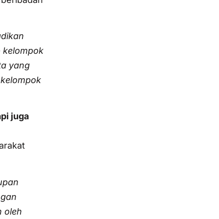
adikan
ap kelompok
ta yang
 kelompok
pi juga
arakat
dupan
ngan
 oleh