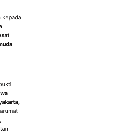
n kepada
a
Asat
emuda
bukti
awa
yakarta,
tarumat
,
utan